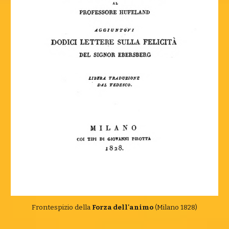
Frontespizio dell
a
Forza dell'animo
(
Milano
182
8
)