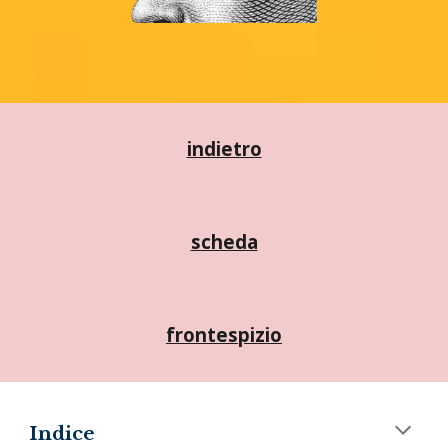
indietro
scheda
frontespizio
Indice