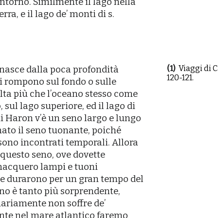
ʼintorno. Similmente il lago nella
rra, e il lago deʼ monti di s.
(1)
Viaggi di C
 nasce dalla poca profondità
120-121.
si rompono sul fondo o sulle
olta più che lʼoceano stesso come
sul lago superiore, ed il lago di
di Haron vʼè un seno largo e lungo
mato il seno tuonante, poiché
sono incontrati temporali. Allora
questo seno, ove dovette
 nacquero lampi e tuoni
he durarono per un gran tempo del
no è tanto più sorprendente,
ariamente non soffre deʼ
ante nel mare atlantico faremo