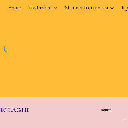
Home
Traduzioni
Strumenti di ricerca
Il 
ip to main content
Skip to navigat
DE’ LAGHI
avanti