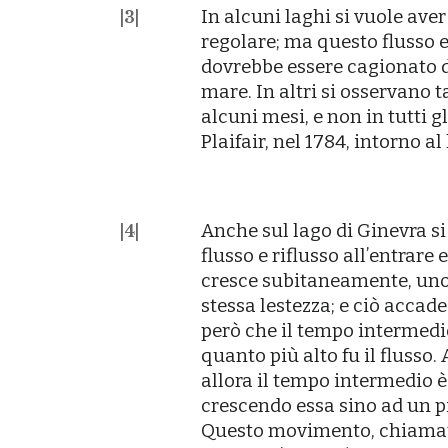
In alcuni laghi si vuole aver
|
3
|
regolare; ma questo flusso e
dovrebbe essere cagionato d
mare. In altri si osservano
alcuni mesi, e non in tutti g
Plaifair, nel 1784, intorno a
Anche sul lago di Ginevra si
|
4
|
flusso e riflusso allʼentrare
cresce subitaneamente, uno s
stessa lestezza; e ciò accade
però che il tempo intermedio
quanto più alto fu il flusso. 
allora il tempo intermedio è 
crescendo essa sino ad un pie
Questo movimento, chiam