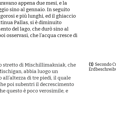
duravano appena due mesi, e la
gio sino al gennaio. In seguito
gorosi e più lunghi, ed il ghiaccio
ontinua Pallas, si è diminuito
ento del lago, che durò sino al
poi osservasi, che lʼacqua cresce di
(
1
)
Secondo Cu
o stretto di Mischillimakniak, che
Erdbeschreibun
 Mischigan, abbia luogo un
allʼaltezza di tre piedi, il quale
che poi subentri il decrescimento
che questo è poco verosimile, e