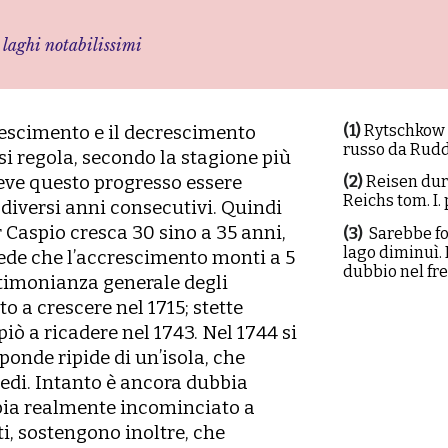
 laghi notabilissimi
(1)
Rytschkow 
 crescimento e il decrescimento
russo da Rudde,
si regola, secondo la stagione più
eve questo progresso essere
(
2
)
Reisen dur
Reichs tom. I. 
 diversi anni consecutivi. Quindi
r Caspio cresca 30 sino a 35 anni,
(
3
)
Sarebbe for
lago diminuì.
crede che lʼaccrescimento monti a 5
dubbio nel fre
stimonianza generale degli
o a crescere nel 1715; stette
piò a ricadere nel 1743. Nel 1744 si
onde ripide di unʼisola, che
iedi. Intanto è ancora dubbia
bbia realmente incominciato a
ti, sostengono inoltre, che