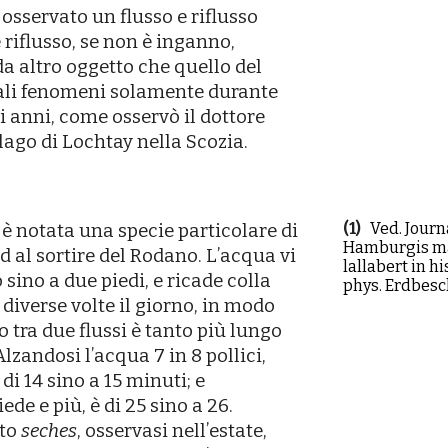
 osservato un flusso e riflusso
 riflusso, se non è inganno,
a altro oggetto che quello del
 tali fenomeni solamente durante
li anni, come osservò il dottore
l lago di Lochtay nella Scozia.
(1)
Ved. Journa
 è notata una specie particolare di
Hamburgis magaz
 ed al sortire del Rodano. Lʼacqua vi
lallabert in hi
ino a due piedi, e ricade colla
phys. Erdbeschr
 diverse volte il giorno, in modo
 tra due flussi è tanto più lungo
Alzandosi lʼacqua 7 in 8 pollici,
di 14 sino a 15 minuti; e
de e più, è di 25 sino a 26.
ato
seches
, osservasi nellʼestate,