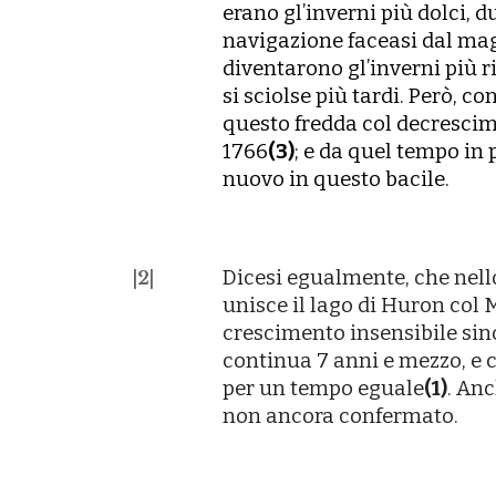
erano glʼinverni più dolci, 
navigazione faceasi dal mag
diventarono glʼinverni più ri
si sciolse più tardi. Però, c
questo fredda col decrescim
1766
(
3
)
; e da quel tempo in 
nuovo in questo bacile.
Dicesi egualmente, che nell
|
2
|
unisce il lago di Huron col
crescimento insensibile sino 
continua 7 anni e mezzo, e 
per un tempo eguale
(
1
)
. An
non ancora confermato.