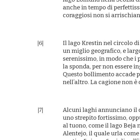
anche in tempo di perfettiss
coraggiosi non si arrischian
Il lago Krestin nel circolo 
|
6
|
un miglio geografico, e larg
serenissimo, in modo che i p
la sponda, per non essere in
Questo bollimento accade p
nellʼaltro. La cagione non è
Alcuni laghi annunciano i
|
7
|
uno strepito fortissimo, op
al tuono, come il lago Beja 
Alentejo, il quale urla com