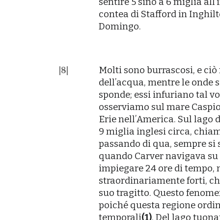
sentire 5 sino a 6 miglia all
contea di Stafford in Inghilte
Domingo.
Molti sono burrascosi, e ciò
|
8
|
dellʼacqua, mentre le onde 
sponde; essi infuriano tal v
osserviamo sul mare Caspio, 
Erie nellʼAmerica. Sul lago 
9 miglia inglesi circa, chia
passando di qua, sempre si 
quando Carver navigava su 
impiegare 24 ore di tempo,
straordinariamente forti, c
suo tragitto. Questo fenome
poiché questa regione ordin
temporali
(1)
. Del lago tuon