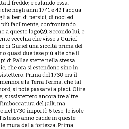
a il freddo; e
calando essa,
 è che negli anni 1741 e 42 lʼacqua
gli alberi di persici, di noci ed
 più facilmente, confrontando
no a questo lago
(2)
. Secondo lui, e
ente vecchia che visse a Gurief
one di Gurief una siccità prima del
ano quasi due tese più alte che il
mpi di Pallas stette nella stessa
aie, che ora si estendono sino in
istettero. Prima del 1730 era il
Kamennoi e la Terra Ferma, che tal
nord, si poté passarvi a piedi. Olire
e, sussistettero ancora tre altre
lʼimboccatura del Jaik; ma
he nel 1730 importò 6 tese,
le isole
ʼistesso anno cadde in queste
e le mura della fortezza. Prima