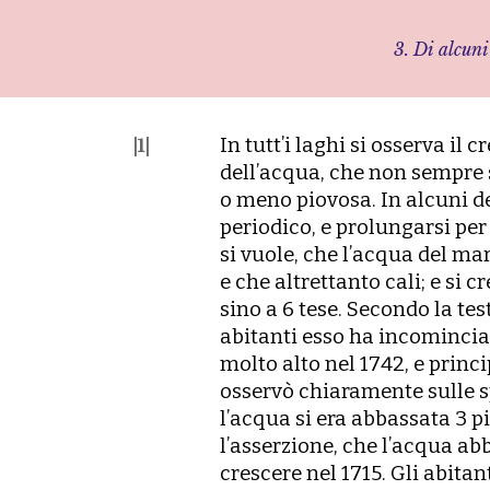
3. D
i alcuni
I
n tuttʼi laghi si osserva il
|1|
dellʼacqua, che non sempre 
o meno piovosa. In alcuni d
periodico, e prolungarsi per
si vuole, che lʼacqua del ma
e che altrettanto cali; e si 
sino a 6 tese. Secondo la te
abitanti esso ha incominciat
molto alto nel 1742, e princi
osservò chiaramente sulle sp
lʼacqua si era abbassata 3 p
lʼasserzione, che lʼacqua a
crescere nel 1715. Gli abitan