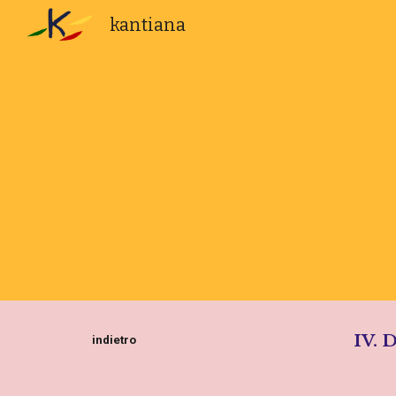
kantiana
Sk
IV. 
indietro