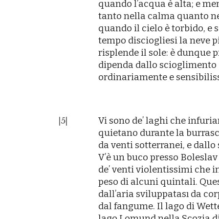
quando lʼacqua è alta; e men
tanto nella calma quanto n
quando il cielo è torbido, e
tempo disciogliesi la neve 
risplende il sole: è dunque
p
dipenda dallo scioglimento 
ordinariamente e sensibili
Vi sono deʼ laghi che infuri
|
5
|
quietano durante la burras
da venti sotterranei, e dallo 
Vʼè un buco presso Boleslav
deʼ venti violentissimi che 
peso di alcuni quintali. Qu
dallʼaria sviluppatası da co
dal fangume. Il lago di Wetter
lago Lomund nella Scozia di