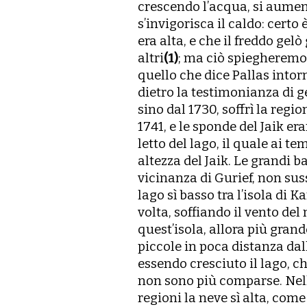
crescendo lʼacqua, si aument
sʼinvigorisca il caldo: certo
era alta, e che il freddo gelò 
altri
(1)
; ma ciò spiegheremo
quello che dice Pallas intor
dietro la testimonianza di g
sino dal 1730, soffrì la regi
1741, e le sponde del Jaik er
letto del lago, il quale ai te
altezza del Jaik. Le grandi b
vicinanza di Gurief, non suss
lago sì basso tra lʼisola di 
volta, soffiando il vento del 
questʼisola, allora più grand
piccole in poca distanza dal
essendo cresciuto il lago, c
non sono più comparse. Nell
regioni la neve sì alta, com