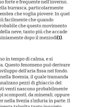
o forte e frequente nellʼinverno,
ella burrasca, particolarmente
 sembra che voglia piovere. In quel
più facilmente che quando
robabile che questo movimento
della neve, tanto più che accade
ssiniamente dopo il mezzodì
(1)
.
ano in tempo di calma, e si
ca. Questo fenomeno può derivare
sviluppo dellʼaria fissa nel fondo.
 nella Boemia, il quale tramanda
innalzano pezzi di ghiaccio del
esti venti nascono probabilmente
rpi scomposti, da minerali, oppure
 nella Svezia sʼinfuria in parte. Il
venta talvolta tanto inquieto