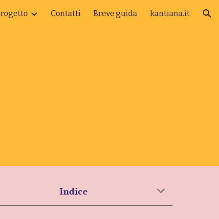
progetto
Contatti
Breve guida
kantiana.it
ion
Indice