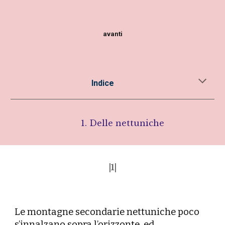
avanti
Indice
1.
Delle nettuniche
|1|
L
e montagne secondarie nettuniche poco
s’innalzano sopra l’orizzonte, ed