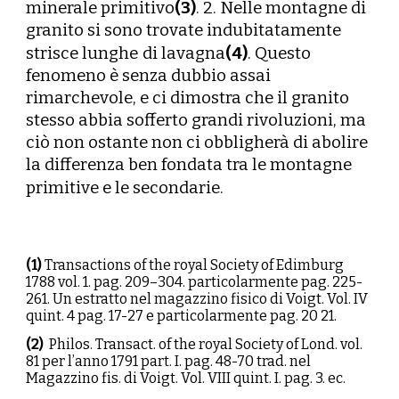
minerale primitivo
(
3
)
. 2. Nelle montagne di
granito si sono trovate indubitatamente
strisce lunghe
di lavagna
(
4
)
. Questo
fenomeno è senza dubbio assai
rimarchevole, e ci dimostra che il granito
stesso abbia sofferto grandi rivoluzioni, ma
ciò non ostante non ci obbligherà di abolire
la differenza ben fondata tra le montagne
primitive e le secondarie.
(1)
Transactions of the royal Society of Edimburg
1788 vol. 1. pag. 209–304. particolarmente pag. 225-
261. Un estratto nel magazzino fisico di Voigt. Vol. IV
quint. 4 pag. 17-27 e particolarmente pag. 20 21.
(
2
)
Philos. Transact. of the royal Society of Lond. vol.
81 per l’anno 1791 part. I. pag. 48-70 trad. nel
Magazzino fis. di Voigt. Vol. VIII quint. I. pag. 3. ec.